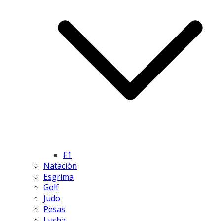
F1
Natación
Esgrima
Golf
Judo
Pesas
Lucha