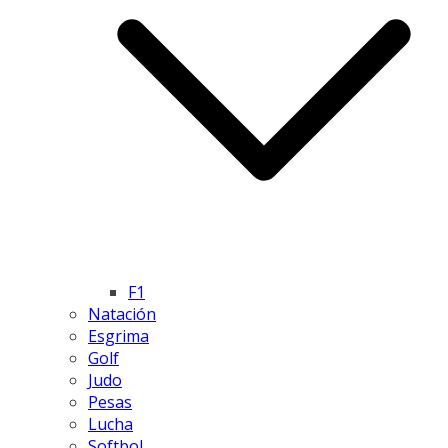
F1
Natación
Esgrima
Golf
Judo
Pesas
Lucha
Softbol