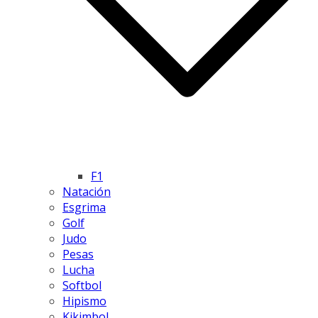
F1
Natación
Esgrima
Golf
Judo
Pesas
Lucha
Softbol
Hipismo
Kikimbol