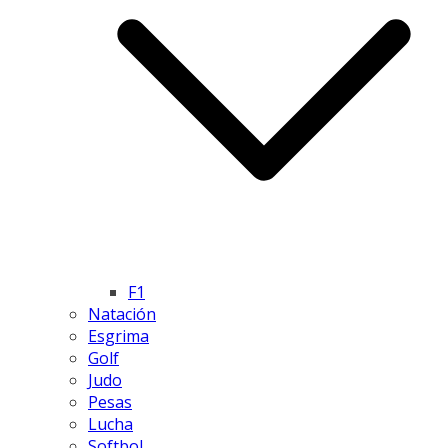
F1
Natación
Esgrima
Golf
Judo
Pesas
Lucha
Softbol