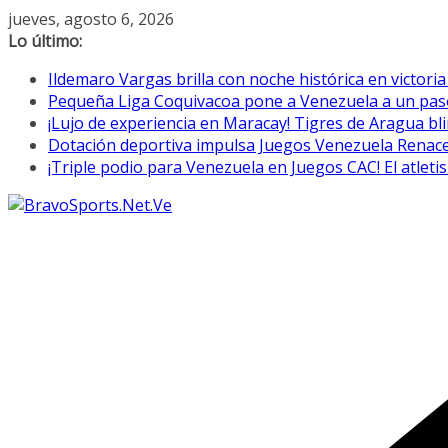
Saltar
jueves, agosto 6, 2026
al
Lo último:
contenido
Ildemaro Vargas brilla con noche histórica en victori
Pequeña Liga Coquivacoa pone a Venezuela a un paso 
¡Lujo de experiencia en Maracay! Tigres de Aragua bl
Dotación deportiva impulsa Juegos Venezuela Renac
¡Triple podio para Venezuela en Juegos CAC! El atletis