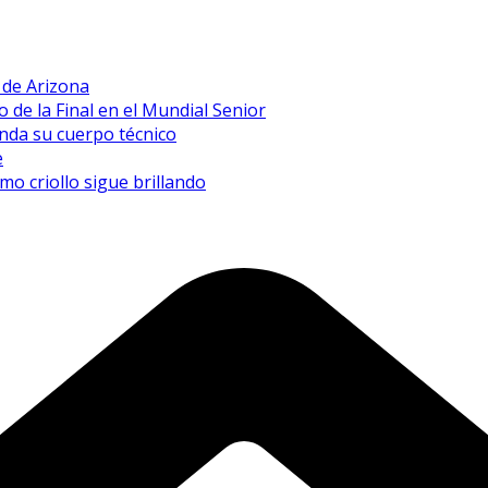
a de Arizona
de la Final en el Mundial Senior
inda su cuerpo técnico
e
mo criollo sigue brillando