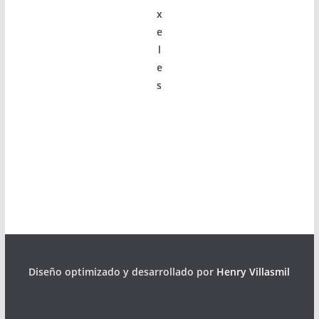
x
e
l
e
s
Diseño optimizado y desarrollado por
Henry Villasmil