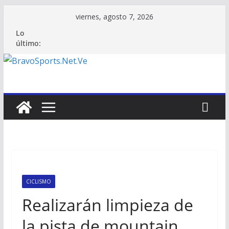
Saltar
viernes, agosto 7, 2026
al
Lo
contenido
último:
CICLISMO
Realizarán limpieza de
la pista de mountain