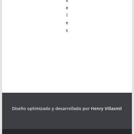
x
e
l
e
s
Diseño optimizado y desarrollado por
Henry Villasmil