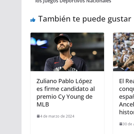
los Juegos Deportivos Nacionales
También te puede gustar
Zuliano Pablo López
El Re
es firme candidato al
conqu
premio Cy Young de
españ
MLB
Ancel
histo
4 de marzo de 2024
30 de 