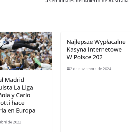
a semifinales del Abierto de Australia
Najlepsze Wypłacalne
Kasyna Internetowe
W Polsce 202
2 de noviembre de 2024
al Madrid
ista La Liga
ola y Carlo
otti hace
ria en Europa
abril de 2022