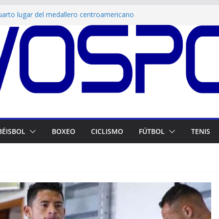
uarto lugar del medallero centroamericano
clausura
no deja en el terreno a Panamá y suma su
n Santo Domingo 2026
a Venezuela la única medalla en el
 los Juegos Centroamericanos
suma oro y plata para Venezuela en las
icanas
a venezolana Nicole Saavedra logra histórico
entroamericano
BÉISBOL
BOXEO
CICLISMO
FÚTBOL
TENIS