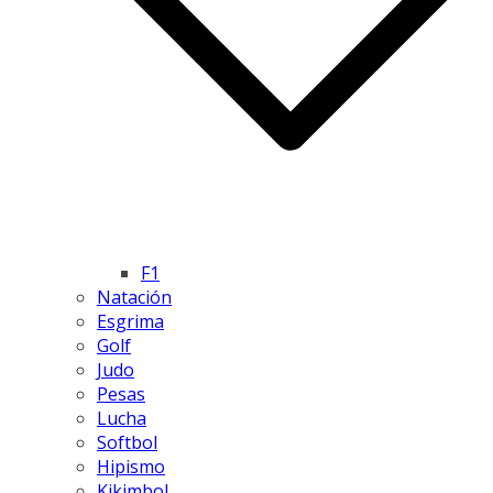
F1
Natación
Esgrima
Golf
Judo
Pesas
Lucha
Softbol
Hipismo
Kikimbol