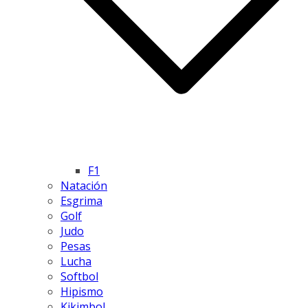
F1
Natación
Esgrima
Golf
Judo
Pesas
Lucha
Softbol
Hipismo
Kikimbol