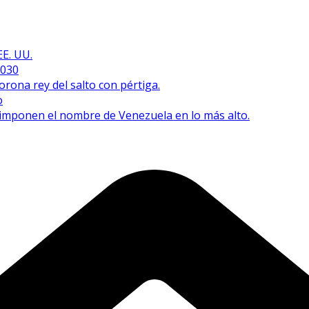
EE. UU.
2030
orona rey del salto con pértiga.
o
e imponen el nombre de Venezuela en lo más alto.