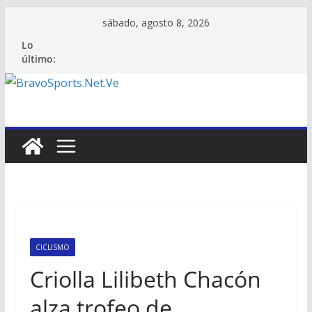
Saltar
sábado, agosto 8, 2026
al
Lo
contenido
último:
CICLISMO
Criolla Lilibeth Chacón
alza trofeo de