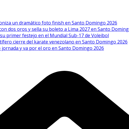
goniza un dramático foto finish en Santo Domingo 2026
a con dos oros y sella su boleto a Lima 2027 en Santo Domin
 su primer festejo en el Mundial Sub-17 de Voleibol
uctífero cierre del karate venezolano en Santo Domingo 2026
ble jornada y va por el oro en Santo Domingo 2026