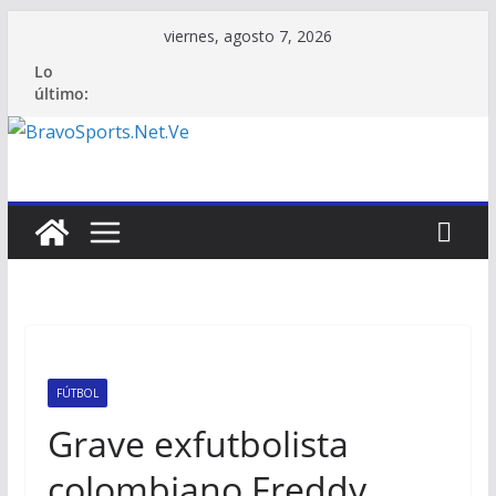
Saltar
viernes, agosto 7, 2026
al
Lo
contenido
último:
FÚTBOL
Grave exfutbolista
colombiano Freddy