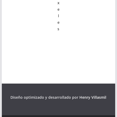
x
e
l
e
s
Diseño optimizado y desarrollado por
Henry Villasmil