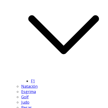
F1
Natación
Esgrima
Golf
Judo
Pesas