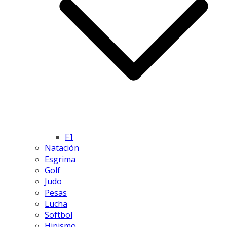
F1
Natación
Esgrima
Golf
Judo
Pesas
Lucha
Softbol
Hipismo