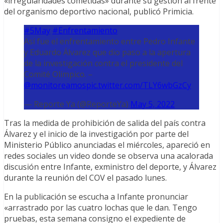
«irregularidades cometidas» durante su gestión al frente
del organismo deportivo nacional, publicó Primicia.
#5May
#Enfrentamiento
Así fue el enfrentamiento entre Pedro Infante
y Eduardo Álvarez que dio paso a la apertura
de la investigación contra el presidente del
Comité Olímpico. –
@monitoreamos
pic.twitter.com/TLY6wbGzCy
— Reporte Ya (@ReporteYa)
May 5, 2022
Tras la medida de prohibición de salida del país contra
Álvarez y el inicio de la investigación por parte del
Ministerio Público anunciadas el miércoles, apareció en
redes sociales un video donde se observa una acalorada
discusión entre Infante, exministro del deporte, y Álvarez
durante la reunión del COV el pasado lunes.
En la publicación se escucha a Infante pronunciar
«arrastrado por las cuatro lochas que le dan. Tengo
pruebas, esta semana consigno el expediente de