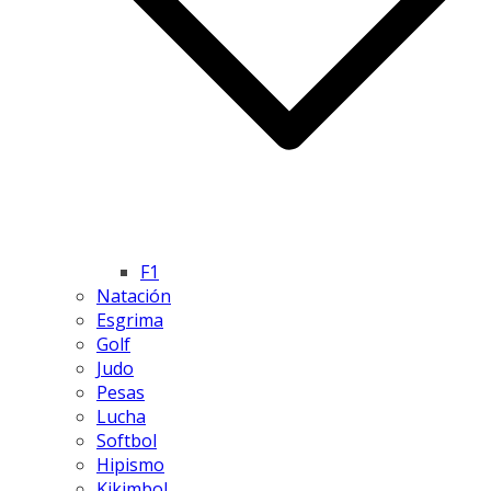
F1
Natación
Esgrima
Golf
Judo
Pesas
Lucha
Softbol
Hipismo
Kikimbol