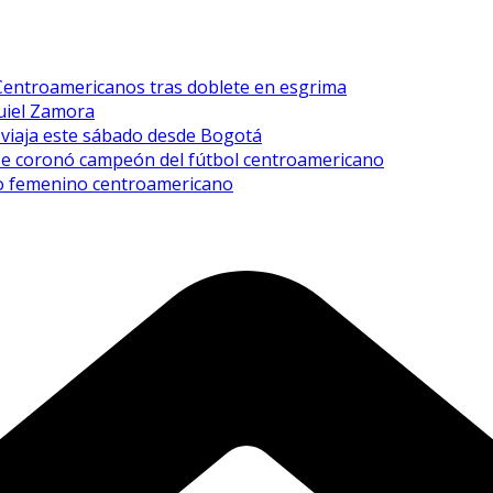
 Centroamericanos tras doblete en esgrima
quiel Zamora
y viaja este sábado desde Bogotá
 se coronó campeón del fútbol centroamericano
xeo femenino centroamericano