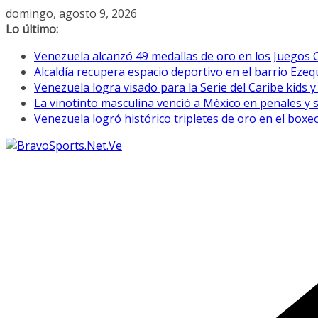
Saltar
domingo, agosto 9, 2026
al
Lo último:
contenido
Venezuela alcanzó 49 medallas de oro en los Juegos
Alcaldía recupera espacio deportivo en el barrio Eze
Venezuela logra visado para la Serie del Caribe kids 
La vinotinto masculina venció a México en penales y
Venezuela logró histórico tripletes de oro en el bo