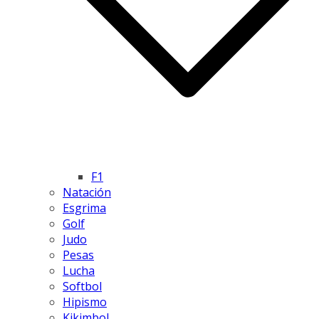
F1
Natación
Esgrima
Golf
Judo
Pesas
Lucha
Softbol
Hipismo
Kikimbol