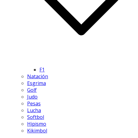
F1
Natación
Esgrima
Golf
Judo
Pesas
Lucha
Softbol
Hipismo
Kikimbol