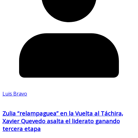
Luis Bravo
Zulia “relampaguea” en la Vuelta al Táchira,
Xavier Quevedo asalta el liderato ganando
tercera etapa