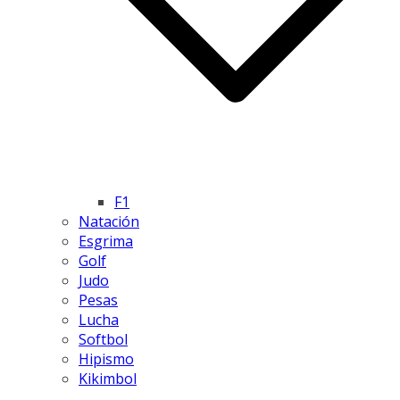
F1
Natación
Esgrima
Golf
Judo
Pesas
Lucha
Softbol
Hipismo
Kikimbol