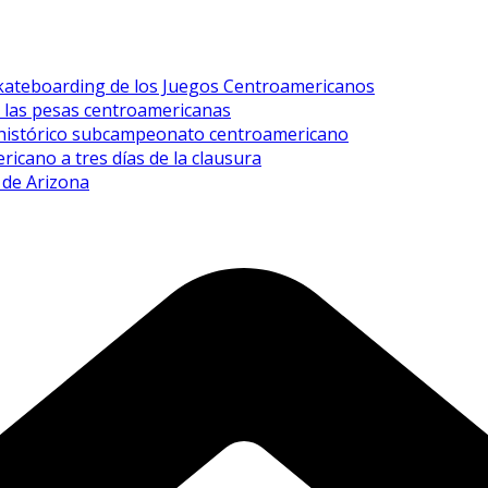
 skateboarding de los Juegos Centroamericanos
n las pesas centroamericanas
a histórico subcampeonato centroamericano
icano a tres días de la clausura
a de Arizona