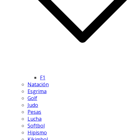
F1
Natación
Esgrima
Golf
Judo
Pesas
Lucha
Softbol
Hipismo
Kikimbol