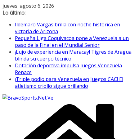
Saltar
jueves, agosto 6, 2026
al
Lo último:
contenido
Ildemaro Vargas brilla con noche histórica en
victoria de Arizona
Pequeña Liga Coquivacoa pone a Venezuela a un
paso de la Final en el Mundial Senior
¡Lujo de experiencia en Maracay! Tigres de Aragua
blinda su cuerpo técnico
Dotación deportiva impulsa Juegos Venezuela
Renace
¡Triple podio para Venezuela en Juegos CAC! El
atletismo criollo sigue brillando