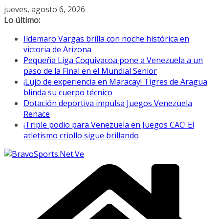
Saltar
jueves, agosto 6, 2026
al
Lo último:
contenido
Ildemaro Vargas brilla con noche histórica en
victoria de Arizona
Pequeña Liga Coquivacoa pone a Venezuela a un
paso de la Final en el Mundial Senior
¡Lujo de experiencia en Maracay! Tigres de Aragua
blinda su cuerpo técnico
Dotación deportiva impulsa Juegos Venezuela
Renace
¡Triple podio para Venezuela en Juegos CAC! El
atletismo criollo sigue brillando