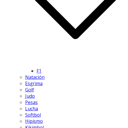
F1
Natación
Esgrima
Golf
Judo
Pesas
Lucha
Softbol
Hipismo
Kikimbol