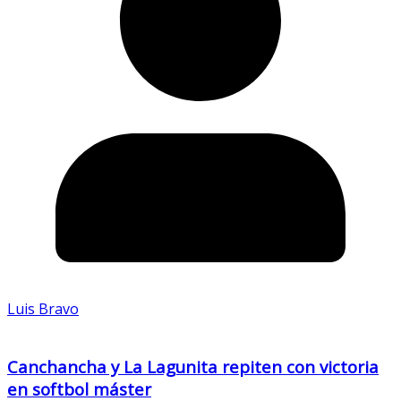
Luis Bravo
Canchancha y La Lagunita repiten con victoria
en softbol máster