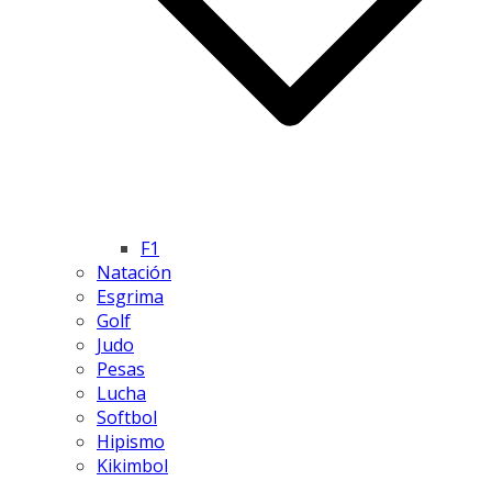
F1
Natación
Esgrima
Golf
Judo
Pesas
Lucha
Softbol
Hipismo
Kikimbol