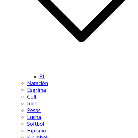
F1
Natación
Esgrima
Golf
Judo
Pesas
Lucha
Softbol
Hipismo
Kikimbol