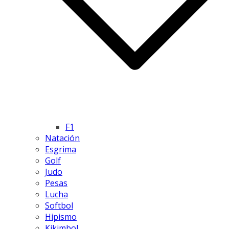
F1
Natación
Esgrima
Golf
Judo
Pesas
Lucha
Softbol
Hipismo
Kikimbol