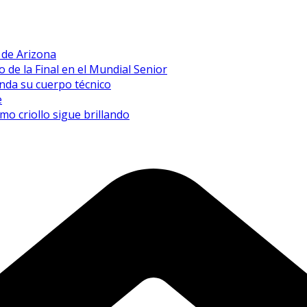
a de Arizona
de la Final en el Mundial Senior
inda su cuerpo técnico
e
mo criollo sigue brillando