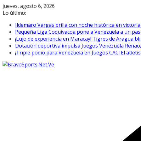
Saltar
jueves, agosto 6, 2026
al
Lo último:
contenido
Ildemaro Vargas brilla con noche histórica en victori
Pequeña Liga Coquivacoa pone a Venezuela a un paso 
¡Lujo de experiencia en Maracay! Tigres de Aragua bl
Dotación deportiva impulsa Juegos Venezuela Renac
¡Triple podio para Venezuela en Juegos CAC! El atletis