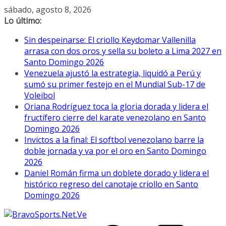
Saltar
sábado, agosto 8, 2026
al
Lo último:
contenido
Sin despeinarse: El criollo Keydomar Vallenilla
arrasa con dos oros y sella su boleto a Lima 2027 en
Santo Domingo 2026
Venezuela ajustó la estrategia, liquidó a Perú y
sumó su primer festejo en el Mundial Sub-17 de
Voleibol
Oriana Rodríguez toca la gloria dorada y lidera el
fructífero cierre del karate venezolano en Santo
Domingo 2026
Invictos a la final: El softbol venezolano barre la
doble jornada y va por el oro en Santo Domingo
2026
Daniel Román firma un doblete dorado y lidera el
histórico regreso del canotaje criollo en Santo
Domingo 2026