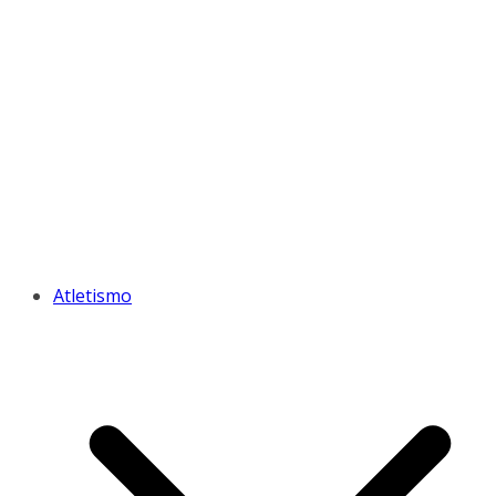
Atletismo