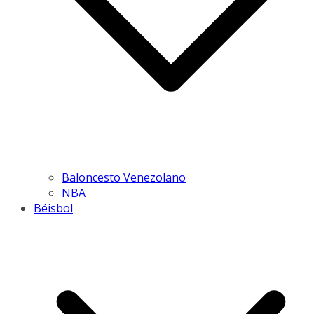
Baloncesto Venezolano
NBA
Béisbol