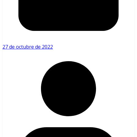
27 de octubre de 2022