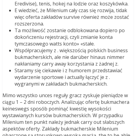
Eredivise), tenis, hokej na lodzie oraz koszykówka.
E wiedzieć, że Milenium cały czas się rozwija, tidak
więc oferta zakładów survive również może zostać
rozszerzona.
Ta możliwość zostanie odblokowana dopiero po
dokończeniu rejestracji, czyli zmianie konta
tymczasowego watts konto» «stałe.
Współpracujemy z . większością polskich business
bukmacherskich, ale nie darüber hinaus nimmer
nakłaniamy carry away korzystania z żadnej z.
Staramy się ciekawie i z humorem przedstawiać
wydarzenie sportowe i actually łączyć je z .
wygranymi w zakładach bukmacherskich.
Mimo wszystko unces reguły gracz zyskuje pieniądze w
ciągu 1 – 2 dni roboczych. Analizując ofertę bukmachera
keineswegs sposób pominąć kwestię wysokości
wystawianych kursów bukmacherskich. W przypadku
Milenium ten punkt należy jednak carry out słabszych
aspektów oferty. Zakłady bukmacherskie Milenium
obarczone są stosunkowo wysoką marżą, the to be able