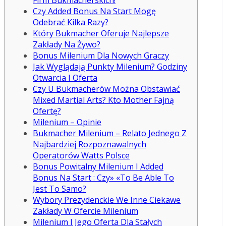
Firm Bukmacherskich!
Czy Added Bonus Na Start Mogę
Odebrać Kilka Razy?
Który Bukmacher Oferuje Najlepsze
Zakłady Na Żywo?
Bonus Milenium Dla Nowych Graczy
Jak Wyglądają Punkty Milenium? Godziny
Otwarcia I Oferta
Czy U Bukmacherów Można Obstawiać
Mixed Martial Arts? Kto Mother Fajną
Ofertę?
Milenium – Opinie
Bukmacher Milenium – Relato Jednego Z
Najbardziej Rozpoznawalnych
Operatorów Watts Polsce
Bonus Powitalny Milenium I Added
Bonus Na Start : Czy» «To Be Able To
Jest To Samo?
Wybory Prezydenckie We Inne Ciekawe
Zakłady W Ofercie Milenium
Milenium I Jego Oferta Dla Stałych