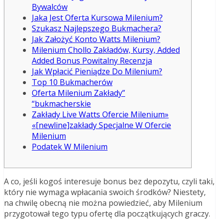
Bywalców
Jaka Jest Oferta Kursowa Milenium?
Szukasz Najlepszego Bukmachera?
Jak Założyć Konto Watts Milenium?
Milenium Chollo Zakładów, Kursy, Added
Added Bonus Powitalny Recenzja
Jak Wpłacić Pieniądze Do Milenium?
Top 10 Bukmacherów
Oferta Milenium Zakłady”
“bukmacherskie
Zakłady Live Watts Ofercie Milenium»
«[newline]zakłady Specjalne W Ofercie
Milenium
Podatek W Milenium
A co, jeśli kogoś interesuje bonus bez depozytu, czyli taki,
który nie wymaga wpłacania swoich środków? Niestety,
na chwilę obecną nie można powiedzieć, aby Milenium
przygotował tego typu ofertę dla początkujących graczy.