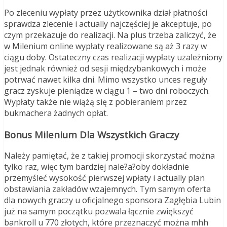
Po zleceniu wypłaty przez użytkownika dział płatności
sprawdza zlecenie i actually najczęściej je akceptuje, po
czym przekazuje do realizacji. Na plus trzeba zaliczyć, że
w Milenium online wypłaty realizowane są aż 3 razy w
ciągu doby. Ostateczny czas realizacji wypłaty uzależniony
jest jednak również od sesji międzybankowych i może
potrwać nawet kilka dni. Mimo wszystko unces reguły
gracz zyskuje pieniądze w ciągu 1 – two dni roboczych.
Wypłaty także nie wiążą się z pobieraniem przez
bukmachera żadnych opłat.
Bonus Milenium Dla Wszystkich Graczy
Należy pamiętać, że z takiej promocji skorzystać można
tylko raz, więc tym bardziej nale?a?oby dokładnie
przemyśleć wysokość pierwszej wpłaty i actually plan
obstawiania zakładów wzajemnych. Tym samym oferta
dla nowych graczy u oficjalnego sponsora Zagłębia Lubin
już na samym początku pozwala łącznie zwiększyć
bankroll u 770 złotych, które przeznaczyć można mhh