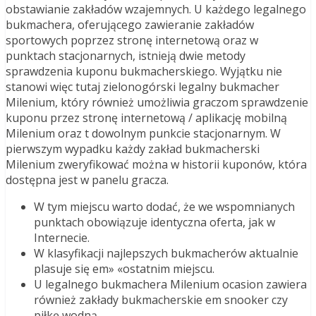
obstawianie zakładów wzajemnych. U każdego legalnego
bukmachera, oferującego zawieranie zakładów
sportowych poprzez stronę internetową oraz w
punktach stacjonarnych, istnieją dwie metody
sprawdzenia kuponu bukmacherskiego. Wyjątku nie
stanowi więc tutaj zielonogórski legalny bukmacher
Milenium, który również umożliwia graczom sprawdzenie
kuponu przez stronę internetową / aplikację mobilną
Milenium oraz t dowolnym punkcie stacjonarnym. W
pierwszym wypadku każdy zakład bukmacherski
Milenium zweryfikować można w historii kuponów, która
dostępna jest w panelu gracza.
W tym miejscu warto dodać, że we wspomnianych
punktach obowiązuje identyczna oferta, jak w
Internecie.
W klasyfikacji najlepszych bukmacherów aktualnie
plasuje się em» «ostatnim miejscu.
U legalnego bukmachera Milenium ocasion zawiera
również zakłady bukmacherskie em snooker czy
piłkę wodną.