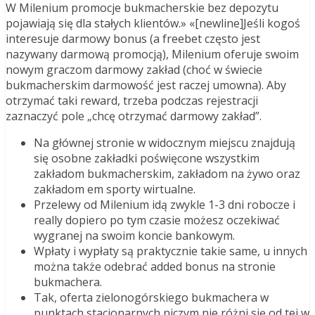
W Milenium promocje bukmacherskie bez depozytu
pojawiają się dla stałych klientów.» «[newline]Jeśli kogoś
interesuje darmowy bonus (a freebet często jest
nazywany darmową promocją), Milenium oferuje swoim
nowym graczom darmowy zakład (choć w świecie
bukmacherskim darmowość jest raczej umowna). Aby
otrzymać taki reward, trzeba podczas rejestracji
zaznaczyć pole „chcę otrzymać darmowy zakład”.
Na głównej stronie w widocznym miejscu znajdują
się osobne zakładki poświęcone wszystkim
zakładom bukmacherskim, zakładom na żywo oraz
zakładom em sporty wirtualne.
Przelewy od Milenium idą zwykle 1-3 dni robocze i
really dopiero po tym czasie możesz oczekiwać
wygranej na swoim koncie bankowym.
Wpłaty i wypłaty są praktycznie takie same, u innych
można także odebrać added bonus na stronie
bukmachera.
Tak, oferta zielonogórskiego bukmachera w
punktach stacjonarnych niczym nie różni się od tej w