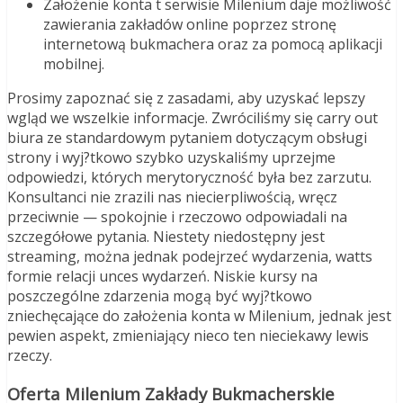
Założenie konta t serwisie Milenium daje możliwość
zawierania zakładów online poprzez stronę
internetową bukmachera oraz za pomocą aplikacji
mobilnej.
Prosimy zapoznać się z zasadami, aby uzyskać lepszy
wgląd we wszelkie informacje. Zwróciliśmy się carry out
biura ze standardowym pytaniem dotyczącym obsługi
strony i wyj?tkowo szybko uzyskaliśmy uprzejme
odpowiedzi, których merytoryczność była bez zarzutu.
Konsultanci nie zrazili nas niecierpliwością, wręcz
przeciwnie — spokojnie i rzeczowo odpowiadali na
szczegółowe pytania. Niestety niedostępny jest
streaming, można jednak podejrzeć wydarzenia, watts
formie relacji unces wydarzeń. Niskie kursy na
poszczególne zdarzenia mogą być wyj?tkowo
zniechęcające do założenia konta w Milenium, jednak jest
pewien aspekt, zmieniający nieco ten nieciekawy lewis
rzeczy.
Oferta Milenium Zakłady Bukmacherskie