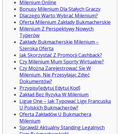
Milenium Online
Bonusy Milenium Dla Stałych Graczy
Dlaczego Warto Wybrać Milenium?
Oferta Milenium Zakłady Bukmacherskie
Milenium Z Perspektywy Nowych
Typerów
Zakłady Bukmacherskie Milenium –
Szeroka Oferta
Jak Skorzystać Z Promocji Cashback?
Czy Milenium Mum Sporty Wirtualne?
Czy Można Zarejestrować Się W
Milenium, Nie Przesyłając Zdjęć
Dokumentów?
Przypisy[edytuj Edytuj Kod]
Zakład Bez Ryzyka W Milenium
Ligue One – Jak Typować Ligę Francuską
U Polskich Bukmacherów?
Oferta Zakładów U Bukmachera
Milenium
Sprawdź Aktualny Standing Legalnych