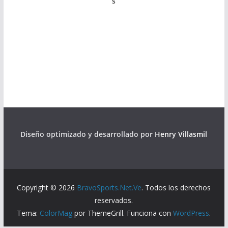
s
Diseño optimizado y desarrollado por
Henry Villasmil
Copyright © 2026
BravoSports.Net.Ve
. Todos los derechos
reservados.
Tema:
ColorMag
por ThemeGrill. Funciona con
WordPress
.