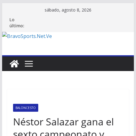
Saltar
sábado, agosto 8, 2026
al
Lo
contenido
último:
BALONCESTO
Néstor Salazar gana el
sexto campeonato y