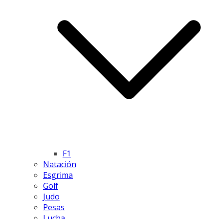
F1
Natación
Esgrima
Golf
Judo
Pesas
Lucha