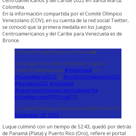
Centroamericanos y del Caribe 2022 en Santa Marta,
Colombia.
En la información compartida por el Comité Olímpico
Venezolano (COV), en su cuenta de la red social Twitter,
se conoció que la primera medalla en los Juegos
Centroamericanos y del Caribe para Venezuela es de
Bronce.
El bronce lo disfrutamos en fotos 📸
Ya cuelga en el cuello de Edimar Luque la
primera medalla para
#Venezuela
en
#SantaMarta2022
🥉.
#VzlaEnSantaMarta2022
#jjccplaya2022
#colombia
#juegoscentroamericanosydelcaribe
pic.twitter.com/FPQYrugFTf
— Comité Olímpico Venezolano (@OfficialCOV)
November 20, 2022
Luque culminó con un tiempo de 52:43, quedó por detrás
de Panamá (Plata) y Puerto Rico (Oro), refiere el portal