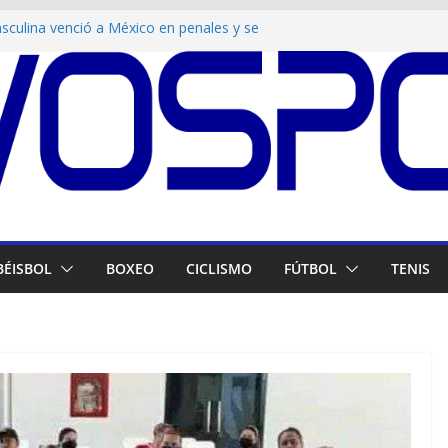
sculina venció a México en penales y se
 del fútbol centroamericano
asculino de Venezuela conquistó el bronce en
troamericanos
nzó 49 medallas de oro en los Juegos
os tras doblete en esgrima
ra espacio deportivo en el barrio Ezequiel
visado para la Serie del Caribe kids y viaja
esde Bogotá
BÉISBOL
BOXEO
CICLISMO
FÚTBOL
TENIS