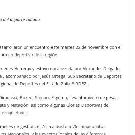
o del deporte zuliano
desarrollaron un encuentro este martes 22 de noviembre con el
arrollo deportivo de la región.
químedes Herrera» y estuvo encabezada por Alexander Delgado,
ia , acompañado por Jesús Ortega, Sub Secretario de Deportes
Regional de Deportes del Estado Zulia #IRDEZ .
a, Gimnasia, Boxeo, Sambo, Esgrima, Levantamiento de pesas,
te y Natación, así como algunas Glorias Deportivas del
 e inquietudes.
 meses de gestión, el Zulia a asisto a 76 campeonatos
s Nacionales, y los eventos locales de las diferentes