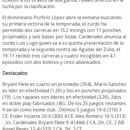
ocasión a los Bravos de Margarita, rivales directos en la
lucha por la clasificación.
El dominicano Porfirio López abre la semana buscando
su primera victoria de la temporada, el zurdo ha
permitido dos carreras en 15.2 innings con 11 ponches
propinados y seis bases por bolas. Cardenales anuncia al
zurdo Luis Lugo quien va a su quinta presentación de la
temporada y la segunda contra las Águilas del Zulia, el
19-11 recibió tres carreras y cuatro incogibles en 4.1
episodios con dos boletos y cinco abanicados.
Destacados
Bryant Flete es cuarto en promedio (354)…Mario Sánchez
es líder en efectividad (1.20) y 5to en ponches propinados
(19)…Los rapaces son líderes en efectividad (3.26), 2dos
en doble play fabricados (45)…De los 25 juegos restantes
9 serán como home club…Últimos 5 juegos 19-6 (316) 3
CE. Ender Inciarte 20-6 (300) 4 CE. Alex Romero 16-5 (313)
…Vs. Cardenales Bryant Flete 9-4 (444) 2 CA, 2H, CE, 2 BB.
Ángel Reyes 12-4 (333) 2 CA, 2H, 3 CE.