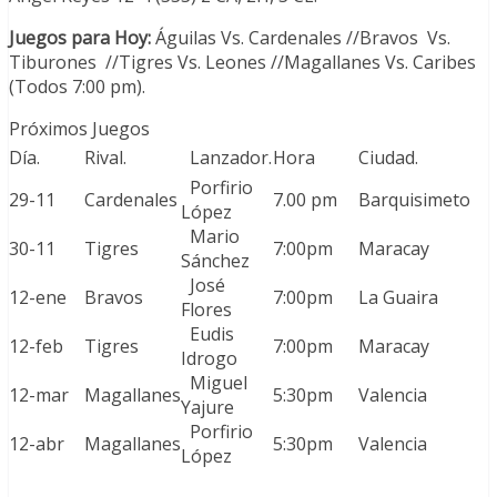
Juegos para Hoy:
Águilas Vs. Cardenales //Bravos Vs.
Tiburones //Tigres Vs. Leones //Magallanes Vs. Caribes
(Todos 7:00 pm).
Próximos Juegos
Día.
Rival.
Lanzador.
Hora
Ciudad.
Porfirio
29-11
Cardenales
7.00 pm
Barquisimeto
López
Mario
30-11
Tigres
7:00pm
Maracay
Sánchez
José
12-ene
Bravos
7:00pm
La Guaira
Flores
Eudis
12-feb
Tigres
7:00pm
Maracay
Idrogo
Miguel
12-mar
Magallanes
5:30pm
Valencia
Yajure
Porfirio
12-abr
Magallanes
5:30pm
Valencia
López