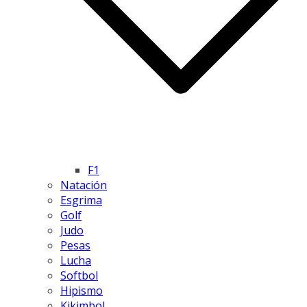
F1
Natación
Esgrima
Golf
Judo
Pesas
Lucha
Softbol
Hipismo
Kikimbol