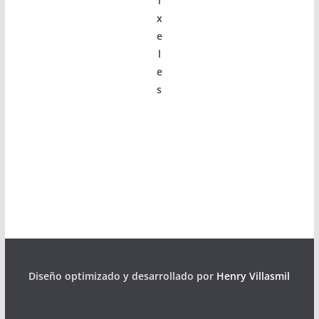
í
x
e
l
e
s
Diseño optimizado y desarrollado por
Henry Villasmil