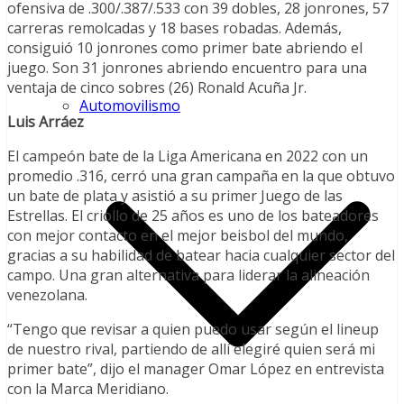
ofensiva de .300/.387/.533 con 39 dobles, 28 jonrones, 57
carreras remolcadas y 18 bases robadas. Además,
consiguió 10 jonrones como primer bate abriendo el
juego. Son 31 jonrones abriendo encuentro para una
ventaja de cinco sobres (26) Ronald Acuña Jr.
Automovilismo
Luis Arráez
El campeón bate de la Liga Americana en 2022 con un
promedio .316, cerró una gran campaña en la que obtuvo
un bate de plata y asistió a su primer Juego de las
Estrellas. El criollo de 25 años es uno de los bateadores
con mejor contacto en el mejor beisbol del mundo,
gracias a su habilidad de batear hacia cualquier sector del
campo. Una gran alternativa para liderar la alineación
venezolana.
“Tengo que revisar a quien puedo usar según el lineup
de nuestro rival, partiendo de allí elegiré quien será mi
primer bate”, dijo el manager Omar López en entrevista
con la Marca Meridiano.