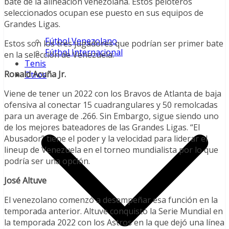
bate de la alineación venezolana. Estos peloteros
seleccionados ocupan ese puesto en sus equipos de
Grandes Ligas.
Fútbol Venezolano
Estos son los tres jugadores que podrían ser primer bate
Fútbol Internacional
en la selección de Venezuela:
Tenis
Ronald Acuña Jr.
Otros
Viene de tener un 2022 con los Bravos de Atlanta de baja
ofensiva al conectar 15 cuadrangulares y 50 remolcadas
para un average de .266. Sin Embargo, sigue siendo uno
de los mejores bateadores de las Grandes Ligas. “El
Abusador” tiene el poder y la velocidad para liderar el
lineup de Venezuela en el torneo mundialista por lo que
podría ser una opción.
José Altuve
El venezolano comenzó a desempeñar esa función en la
temporada anterior. Altuve conquistó la Serie Mundial en
la temporada 2022 con los Astros en la que dejó una línea