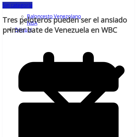
Sin categoría
Baloncesto Venezolano
Tres peloteros pueden ser el ansiado
NBA
primer bate de Venezuela en WBC
Béisbol