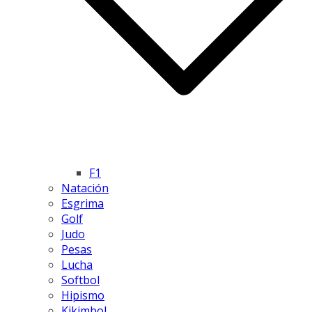
F1
Natación
Esgrima
Golf
Judo
Pesas
Lucha
Softbol
Hipismo
Kikimbol