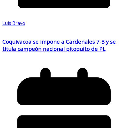
Luis Bravo
Coquivacoa se impone a Cardenales 7-3 y se
titula campeón nacional pitoquito de PL