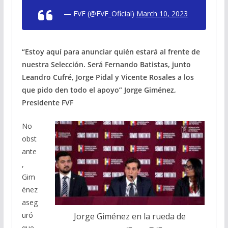
— FVF (@FVF_Oficial)
March 10, 2023
“Estoy aquí para anunciar quién estará al frente de
nuestra Selección. Será Fernando Batistas, junto
Leandro Cufré, Jorge Pidal y Vicente Rosales a los
que pido den todo el apoyo” Jorge Giménez,
Presidente FVF
No
obst
ante
,
Gim
énez
aseg
uró
Jorge Giménez en la rueda de
que