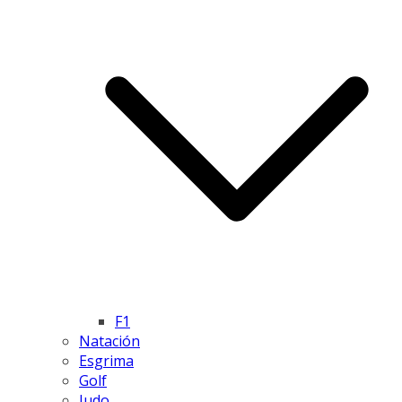
F1
Natación
Esgrima
Golf
Judo