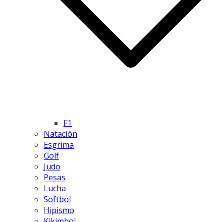
F1
Natación
Esgrima
Golf
Judo
Pesas
Lucha
Softbol
Hipismo
Kikimbol