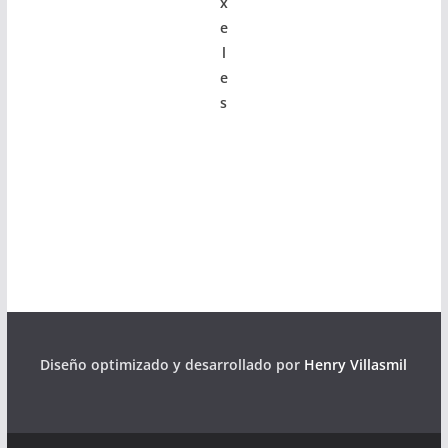
x
e
l
e
s
Diseño optimizado y desarrollado por
Henry Villasmil