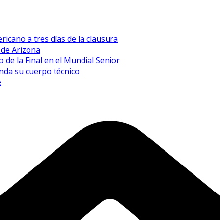
icano a tres días de la clausura
a de Arizona
de la Final en el Mundial Senior
inda su cuerpo técnico
e