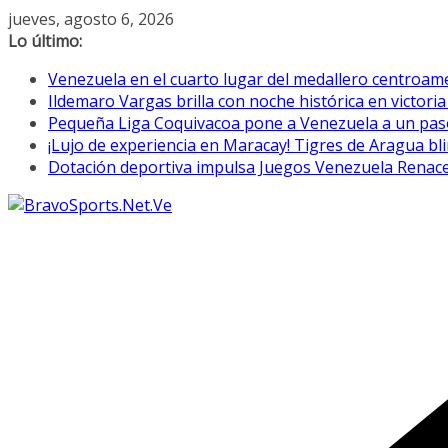
Saltar
jueves, agosto 6, 2026
al
Lo último:
contenido
Venezuela en el cuarto lugar del medallero centroamer
Ildemaro Vargas brilla con noche histórica en victori
Pequeña Liga Coquivacoa pone a Venezuela a un paso 
¡Lujo de experiencia en Maracay! Tigres de Aragua bl
Dotación deportiva impulsa Juegos Venezuela Renac