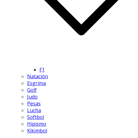
F1
Natación
Esgrima
Golf
Judo
Pesas
Lucha
Softbol
Hipismo
Kikimbol