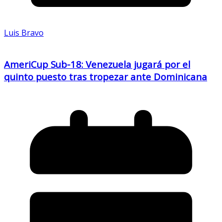
Luis Bravo
AmeriCup Sub-18: Venezuela jugará por el
quinto puesto tras tropezar ante Dominicana