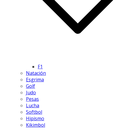
F1
Natación
Esgrima
Golf
Judo
Pesas
Lucha
Softbol
Hipismo
Kikimbol