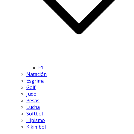
F1
Natación
Esgrima
Golf
Judo
Pesas
Lucha
Softbol
Hipismo
Kikimbol