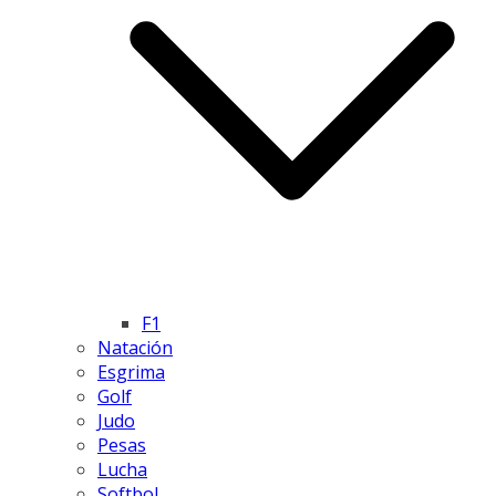
F1
Natación
Esgrima
Golf
Judo
Pesas
Lucha
Softbol