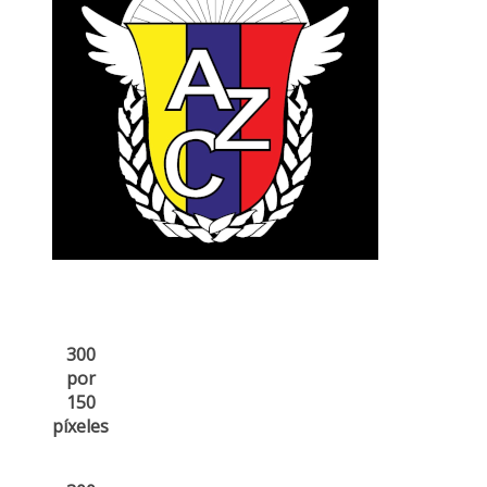
300
por
150
píxeles