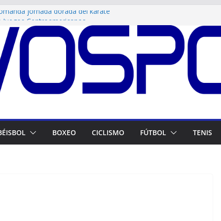
comanda jornada dorada del karate
s Juegos Centroamericanos
s entregan proyecto de ley para la
de las Glorias Deportivas
0! Doblete de Messi para arrancar con fuerza
 Gómez sube al podio de los 400 m
a! Los pesistas venezolanos arrasan con el
Domingo
BÉISBOL
BOXEO
CICLISMO
FÚTBOL
TENIS