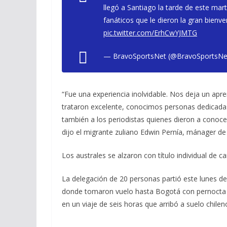
llegó a Santiago la tarde de este ma
fanáticos que le dieron la gran bienven
pic.twitter.com/ErhCwYJMTG
— BravoSportsNet (@BravoSportsNe
“Fue una experiencia inolvidable. Nos deja un apr
trataron excelente, conocimos personas dedicada
también a los periodistas quienes dieron a conoc
dijo el migrante zuliano Edwin Pernía, mánager de l
Los australes se alzaron con título individual de
La delegación de 20 personas partió este lunes d
donde tomaron vuelo hasta Bogotá con pernocta en
en un viaje de seis horas que arribó a suelo chil