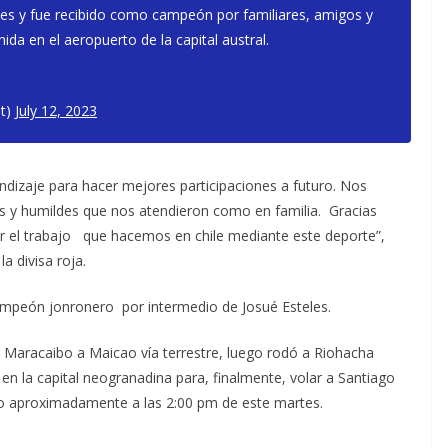
rtes y fue recibido como campeón por familiares, amigos y
ida en el aeropuerto de la capital austral.
t)
July 12, 2023
endizaje para hacer mejores participaciones a futuro. Nos
s y humildes que nos atendieron como en familia. Gracias
er el trabajo que hacemos en chile mediante este deporte”,
a divisa roja.
 campeón jonronero por intermedio de Josué Esteles.
e Maracaibo a Maicao vía terrestre, luego rodó a Riohacha
 la capital neogranadina para, finalmente, volar a Santiago
eno aproximadamente a las 2:00 pm de este martes.