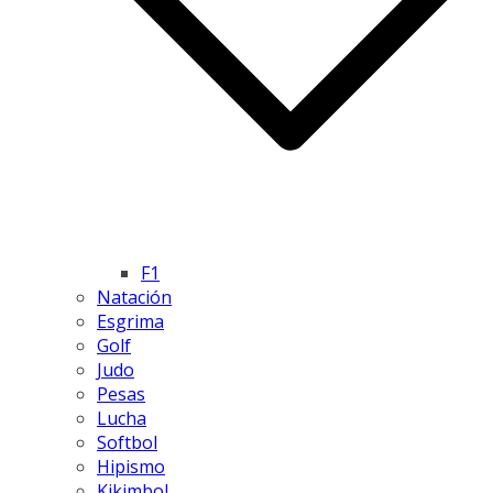
F1
Natación
Esgrima
Golf
Judo
Pesas
Lucha
Softbol
Hipismo
Kikimbol