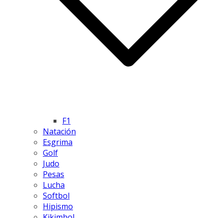
F1
Natación
Esgrima
Golf
Judo
Pesas
Lucha
Softbol
Hipismo
Kikimbol